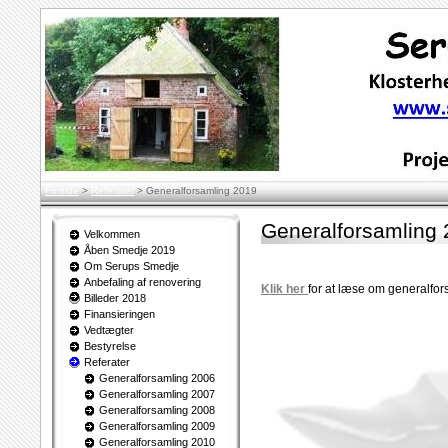
Forside
>
Referater
>
Generalforsamling 2019
Generalforsamling
Velkommen
Åben Smedje 2019
Om Serups Smedje
Anbefaling af renovering
Klik her
for at læse om generalfo
Billeder 2018
Finansieringen
Vedtægter
Bestyrelse
Referater
Generalforsamling 2006
Generalforsamling 2007
Generalforsamling 2008
Generalforsamling 2009
Generalforsamling 2010