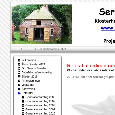
Forside
>
Referater
>
Generalforsamling 2022
Velkommen
Åben Smedje 2019
Referat af ordinær ge
Om Serups Smedje
Klik herunder for at åbne referatet
Anbefaling af renovering
Billeder 2018
2203161900 ssm referat gfs.pdf
Finansieringen
Vedtægter
Bestyrelse
Referater
Generalforsamling 2006
Generalforsamling 2007
Generalforsamling 2008
Generalforsamling 2009
Generalforsamling 2010