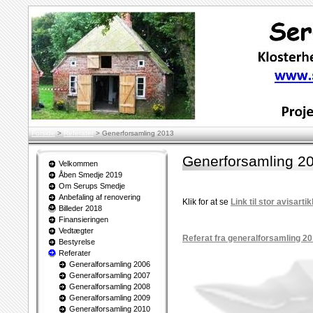
Forside
>
Referater
>
Generforsamling 2013
Generforsamling 2
Velkommen
Åben Smedje 2019
Om Serups Smedje
Anbefaling af renovering
Klik for at se
Link til stor avisart
Billeder 2018
Finansieringen
Vedtægter
Referat fra generalforsamling 2
Bestyrelse
Referater
Generalforsamling 2006
Generalforsamling 2007
Generalforsamling 2008
Generalforsamling 2009
Generalforsamling 2010